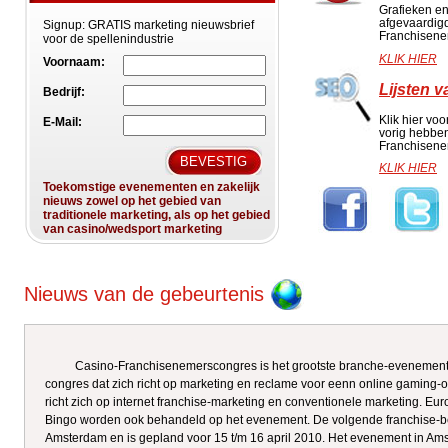
Grafieken en
afgevaardigd
Signup:
GRATIS marketing nieuwsbrief
Franchisen
voor de spellenindustrie
KLIK HIER
Voornaam:
Lijsten 
Bedrijf:
Klik hier voo
E-Mail:
vorig hebbe
Franchisene
KLIK HIER
Toekomstige evenementen en zakelijk
nieuws zowel op het gebied van
traditionele marketing, als op het gebied
van casino/wedsport marketing
Nieuws van de gebeurtenis
Casino-Franchisenemerscongres is het grootste branche-evenement 
congres dat zich richt op marketing en reclame voor eenn online gaming
richt zich op internet franchise-marketing en conventionele marketing. Eu
Bingo worden ook behandeld op het evenement. De volgende franchise-beu
Amsterdam en is gepland voor 15 t/m 16 april 2010. Het evenement in Ams