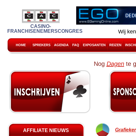
CASINO-
FRANCHISENEMERSCONGRES
Wij ken
HOME
SPREKERS
AGENDA
FAQ
EXPOSANTEN
REIZEN
INSCH
Nog
Dagen
te 
Grafieke
AFFILIATE NIEUWS