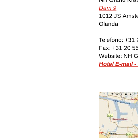
Dam 9
1012 JS Amst
Olanda
Telefono: +31
Fax: +31 20 5
Website: NH G
Hotel E-mail 