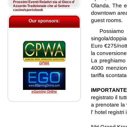
Prossimi Eventi Relativi sia al Gioco d'
Olanda. The ev
Azzardo Tradizionale che al Settore
casino/sportsbook
downtown area
guest rooms.
Our sponsors:
Possiamo 
singola/doppi
Euro €275/nott
la conversione 
La preghiamo 
GPWA
4000 menziona
tariffa scontat
IMPORTANTE
eGaming Online
registrato il tu
a prenotare la
l' hotel registr
NH Grand Kras