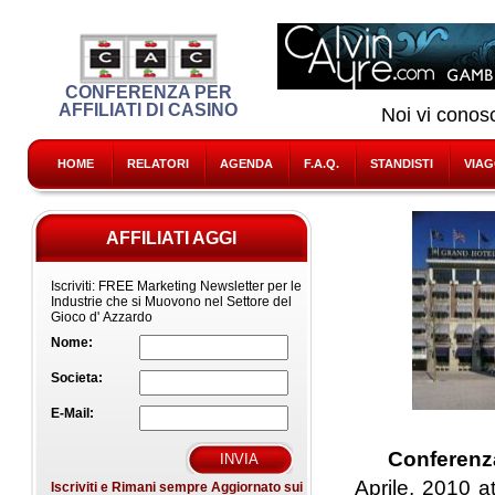
CONFERENZA PER
AFFILIATI DI CASINO
Noi vi conos
HOME
RELATORI
AGENDA
F.A.Q.
STANDISTI
VIAG
AFFILIATI AGGI
Iscriviti:
FREE Marketing Newsletter per le
Industrie che si Muovono nel Settore del
Gioco d' Azzardo
Nome:
Societa:
E-Mail:
Conferenza
Aprile, 2010 
Iscriviti e Rimani sempre Aggiornato sui